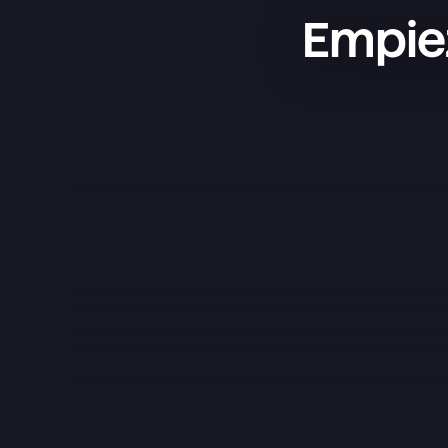
Empiez
Superlist es una app increíble: 
sencilla, bonita y súper práctica. La 
uso para gestionar mis proyectos, 
tener mis listas de la compra y 
organizar mi vida, y funciona de 
maravilla. Lo que más me gusta es 
que no está nada sobrecargada; 
tiene justo lo que necesitas y lo 
hace todo a la perfección. El diseño 
es una pasada, los pequeños 
detalles como los sonidos marcan la 
diferencia y, en general, da gusto 