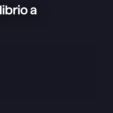
ibrio a
Esta app es superfácil de usar y 
minimalista, ideal para lo que 
necesito como complemento de las 
que ya uso.
Clément
Google Play Store
¡Una app buenísima! Antes usaba 
Google Tasks, luego Todoist, y 