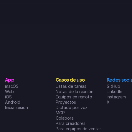
Bueno, la verdad es que no sé ni por 
dónde empezar. Esta app te motiva 
a conseguir lo que te propongas y 
encima es superdivertida de usar. Si 
quieres lograr alguna meta y ser 
productivo en tu día a día, de verdad 
que te la recomiendo. Llevaba 
meses buscando la app perfecta 
que no pareciera un lío, y por fin la 
encontré cuando di con 
SUPERLIST. ❤️👌😍
IsMi1897
App
Casos de uso
Redes soci
App Store de iOS
macOS
Listas de tareas
GitHub
Web
Notas de la reunión
LinkedIn
iOS
Equipos en remoto
Instagram
Android
Proyectos
X
Inicia sesión
Dictado por voz
MCP
Colabora
Para creadores
Para equipos de ventas