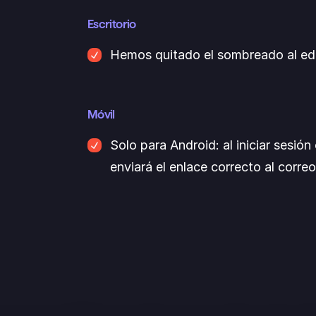
Escritorio
Hemos quitado el sombreado al edita
Al poner el cursor en el título de una 
no se sombreará
Móvil
Solo para Android: al iniciar sesió
enviará el enlace correcto al correo