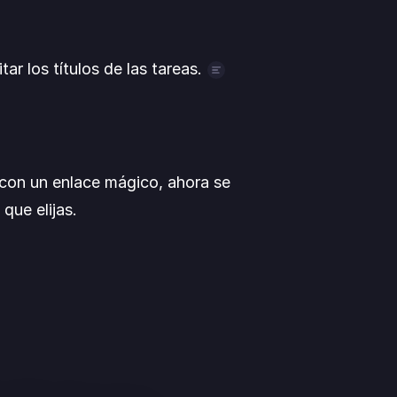
r los títulos de las tareas.
tarea, la fila correspondiente ya 
n con un enlace mágico, ahora se 
 que elijas.