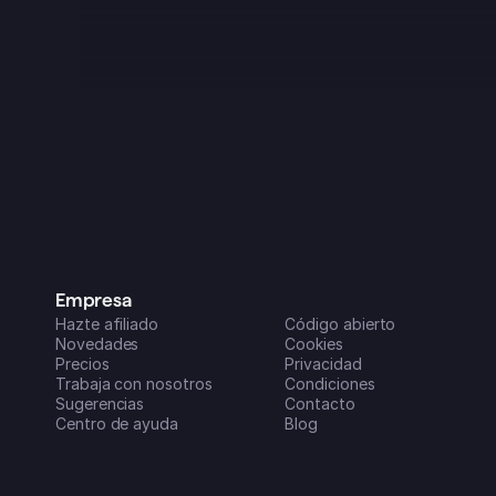
de 2025 y enseguida me pareció 
genial, aunque tenía algunos fallos, 
como es normal al principio de 
cualquier proyecto. ¡¡Pero en los 
últimos 3 meses o así se ha vuelto 
una auténtica pasada!! Ahora es una 
parte clave de mi rutina diaria, es 
super fácil de usar en todos mis 
dispositivos y las nuevas funciones 
que van añadiendo (parece que 
todos los meses) son increíblemente 
útiles para organizar mi vida y mis 
negocios. ¡Un sobresaliente!
Dreamspace2
Empresa
App Store de iOS
Hazte afiliado
Código abierto
Novedades
Cookies
Precios
Privacidad
Trabaja con nosotros
Condiciones
Sugerencias
Contacto
Centro de ayuda
Blog