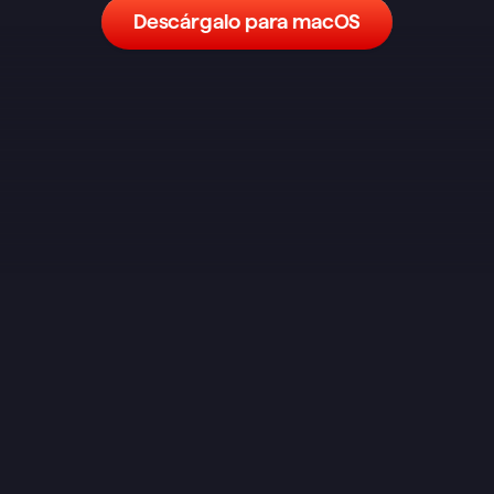
Descárgalo para macOS
He probado un montón de 
aplicaciones de notas y tareas y, 
aunque no es la más completa en 
funciones, es la que mejor me ha 
funcionado. Un sistema sencillo 
pero flexible tiene muchísimo poder. 
Es el equivalente a tener papel y 
boli, con un espacio dedicado para 
organizar tus tareas dentro de tus 
notas. Cuando llega el momento de 
ponerse con una tarea, solo la abres 
y haces una lluvia de ideas sobre el 
proceso. ¿Que necesitas 
desglosarla aún más? Solo tienes 
que crear una nueva tarea dentro de 
esa misma y abrirla. Esa fusión tan 
fluida entre notas y tareas es, sin 
duda, su mayor fuerte.
zZzFalaecozZz