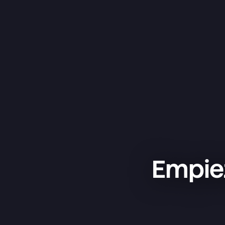
Habla con la IA de voz sobre tus tareas
Acceso a todas las integraciones
Sube hasta 100 MB y disfruta de 25 GB d
Empiez