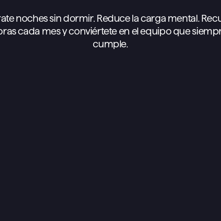
ate noches sin dormir. Reduce la carga mental. Rec
oras cada mes y conviértete en el equipo que siempr
cumple.
Al mes
Anual — ahorra un 20 %
Hasta 5 listas privadas y 
Tareas y notas ilimitadas