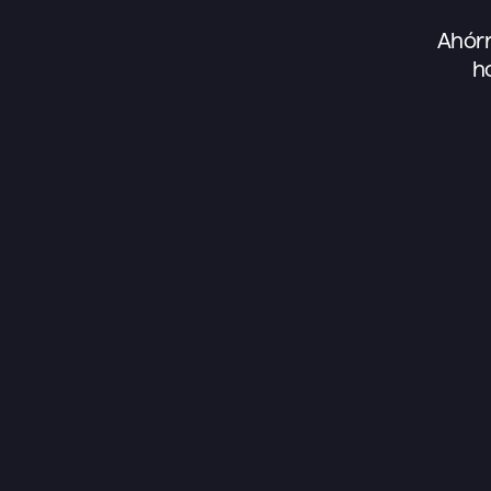
Ahórr
h