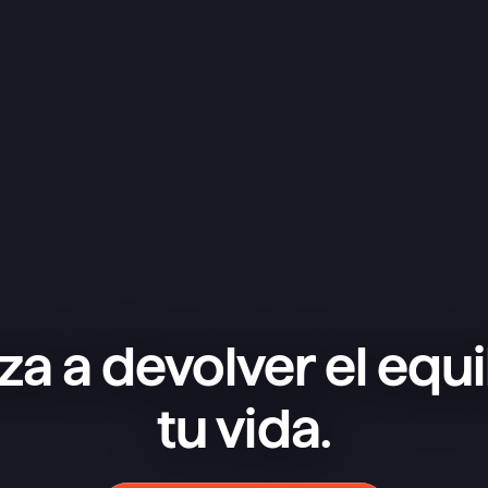
e almacenamiento
Pásate a Superlist
¿Necesitas algo más para ti o para tu equipo?
Ponte en contacto con nosotros
a a devolver el equil
tu vida.