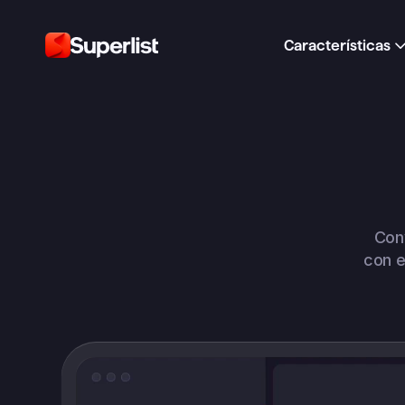
Características
Conv
con e