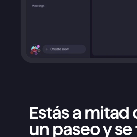
E
stás a mitad 
un paseo y se t