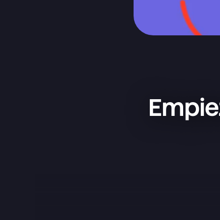
Empiez
Superlist es una app increíble: 
sencilla, bonita y súper práctica. La 
uso para gestionar mis proyectos, 