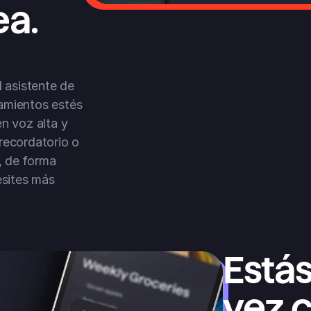
ea.
 asistente de 
amientos estés 
n voz alta y 
recordatorio o 
 de forma 
sites más 
Estás
vez c