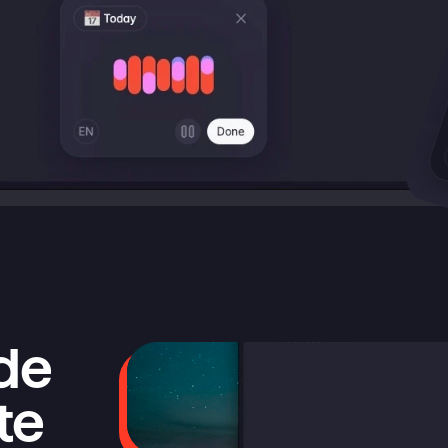
de 
e 