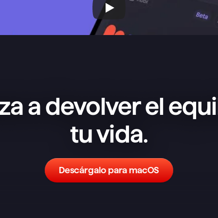
a a devolver el equil
tu vida.
Descárgalo para macOS
He probado un montón de 
aplicaciones de notas y tareas y, 
aunque no es la más completa en 