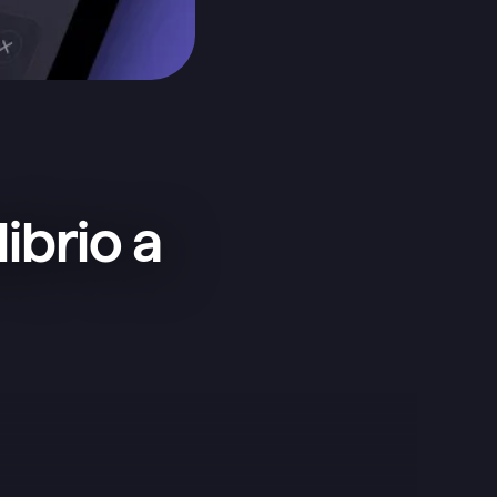
ibrio a
Esta app es superfácil de usar y 
minimalista, ideal para lo que 
necesito como complemento de las 