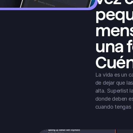
pequ
mensa
una f
Cuén
La vida es un ca
de dejar que las
alta. Superlist 
donde deben est
cuando tengas 