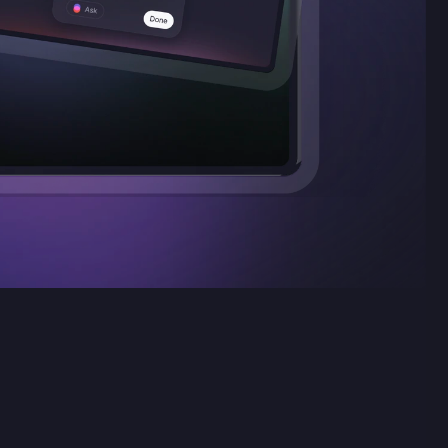
s tareas,
t usa
 notas de
puntes de
en lo que