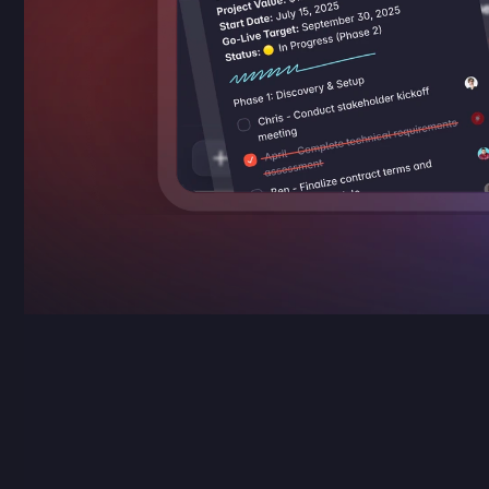
Deja de 
deja
intelige
voz en t
tus reun