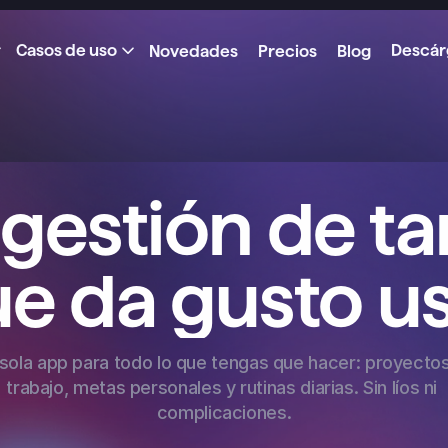
Casos de uso
Descár
Novedades
Precios
Blog
gestión de ta
e da gusto u
sola app para todo lo que tengas que hacer: proyectos 
trabajo, metas personales y rutinas diarias. Sin líos ni 
complicaciones.