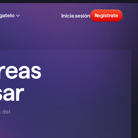
gatelo
Regístrate
Inicia sesión
reas 
sar
del 