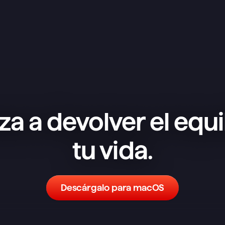
a a devolver el equil
tu vida.
Descárgalo para macOS
He probado un montón de 