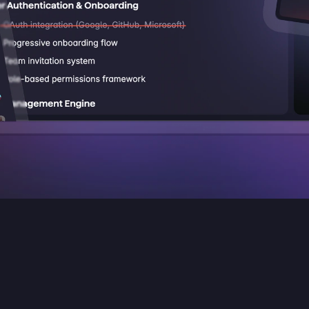
perder el tiempo organizando tu
 que la IA lo haga por ti. Superlis
ncia artificial para convertir tus
areas pendientes, resumir los a
iones y ayudarte a concentrarte 
de verdad importa.