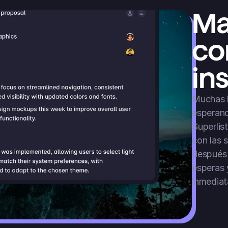
Ma
co
in
Muchas h
esperand
Superlis
con las 
después d
esperas 
inmediat