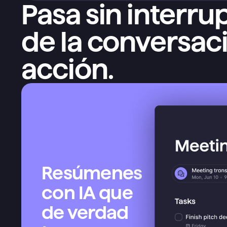
Pasa sin interru
de la conversació
acción.
Resúmenes 
con IA que 
de verdad 