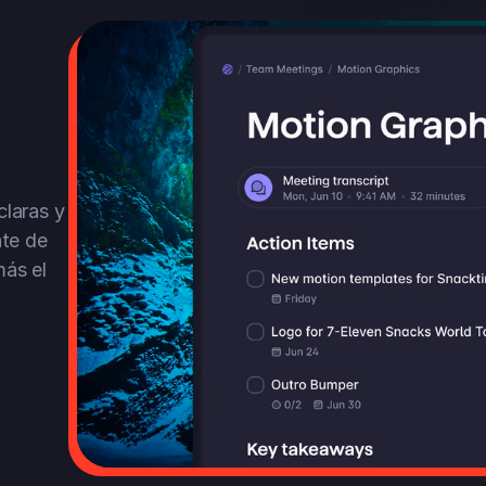
laras y 
te de 
ás el 