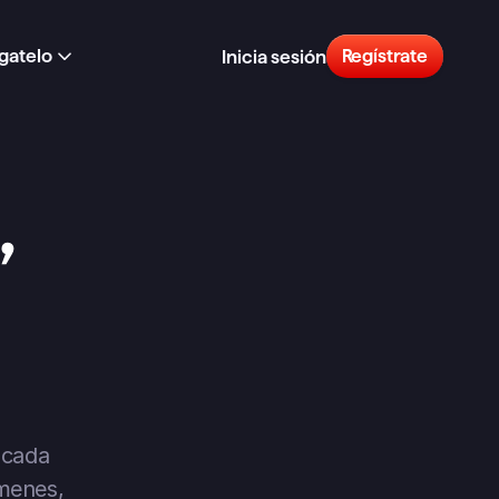
gatelo
Regístrate
Inicia sesión
 
cada 
menes, 