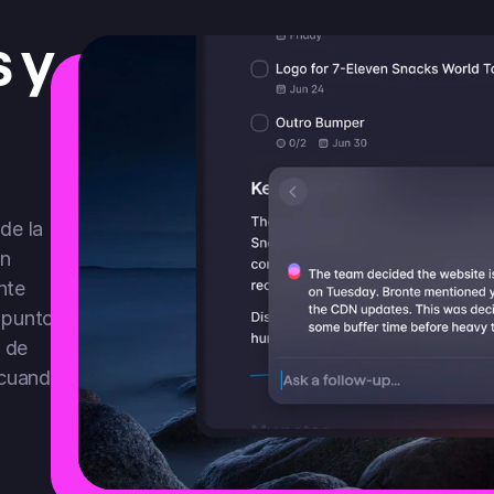
y 
e la 
n 
te 
puntos 
de 
cuando 