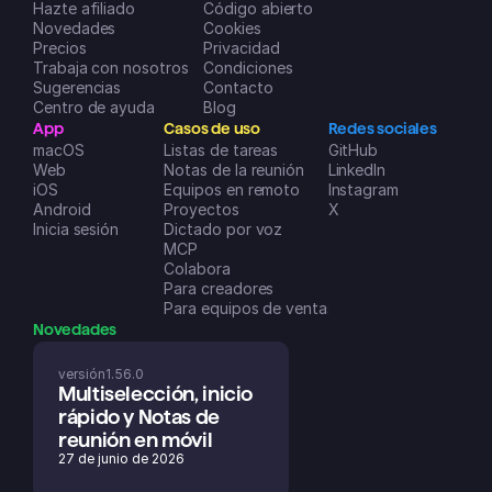
Hazte afiliado
negocios. ¡Un sobresaliente!
Código abierto
Novedades
Dreamspace2
Cookies
Precios
Privacidad
App Store de iOS
Trabaja con nosotros
Condiciones
Sugerencias
Contacto
Centro de ayuda
Blog
App
Casos de uso
Redes sociales
macOS
Listas de tareas
GitHub
Web
Notas de la reunión
LinkedIn
iOS
Equipos en remoto
Instagram
Android
Proyectos
X
Inicia sesión
Dictado por voz
MCP
Colabora
Para creadores
Para equipos de ventas
Novedades
versión
1.56.0
Multiselección, inicio 
rápido y Notas de 
reunión en móvil
27 de junio de 2026