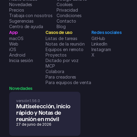
Novedades
Dreamspace2
Cookies
Precios
Privacidad
App Store de iOS
Trabaja con nosotros
Condiciones
Sugerencias
Contacto
Centro de ayuda
Blog
App
Casos de uso
Redes sociales
macOS
Listas de tareas
GitHub
Web
Notas de la reunión
LinkedIn
iOS
Equipos en remoto
Instagram
Android
Proyectos
X
Inicia sesión
Dictado por voz
MCP
Colabora
Para creadores
Para equipos de ventas
Novedades
versión
1.56.0
Multiselección, inicio 
rápido y Notas de 
reunión en móvil
27 de junio de 2026