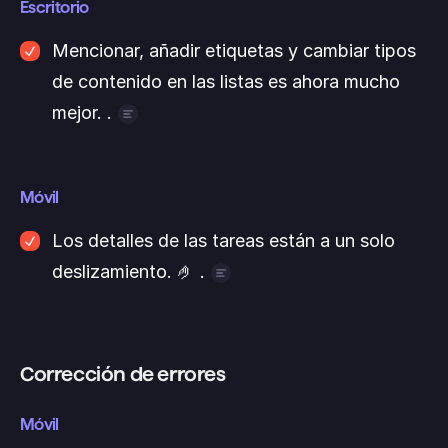
Escritorio
Mencionar, añadir etiquetas y cambiar tipos 
de contenido en las listas es ahora mucho 
mejor. .
Al crear una tarea en una lista, ahora puedes 
usar @- para asignarla y #- para añadir una 
Móvil
etiqueta. Para cambiar el tipo de contenido, 
también puedes escribir / seguido del tipo de 
Los detalles de las tareas están a un solo 
contenido, en lugar de tener que 
deslizamiento. 🤌 .
seleccionarlo manualmente en el menú
Solo tienes que deslizar el dedo de derecha a 
izquierda para abrir los detalles de la tarea
Corrección de errores
Móvil