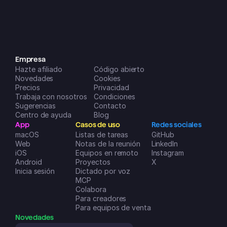
parte clave de mi rutina diaria, es 
super fácil de usar en todos mis 
dispositivos y las nuevas funciones 
que van añadiendo (parece que 
todos los meses) son increíblemente 
útiles para organizar mi vida y mis 
Empresa
Hazte afiliado
negocios. ¡Un sobresaliente!
Código abierto
Novedades
Dreamspace2
Cookies
Precios
Privacidad
App Store de iOS
Trabaja con nosotros
Condiciones
Sugerencias
Contacto
Centro de ayuda
Blog
App
Casos de uso
Redes sociales
macOS
Listas de tareas
GitHub
Web
Notas de la reunión
LinkedIn
iOS
Equipos en remoto
Instagram
Android
Proyectos
X
Inicia sesión
Dictado por voz
MCP
Colabora
Para creadores
Para equipos de ventas
Novedades