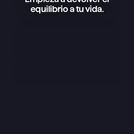
equilibrio a tu vida.
Superlist es una app increíble: 
sencilla, bonita y súper práctica. La 
uso para gestionar mis proyectos, 
tener mis listas de la compra y 
organizar mi vida, y funciona de 
maravilla. Lo que más me gusta es 
que no está nada sobrecargada; 
tiene justo lo que necesitas y lo 
hace todo a la perfección. El diseño 
es una pasada, los pequeños 
detalles como los sonidos marcan la 
diferencia y, en general, da gusto 
usarla. Casi nunca dejo reseñas, 
pero esta app se lo merece de 
verdad.
Yuraice
App Store de iOS