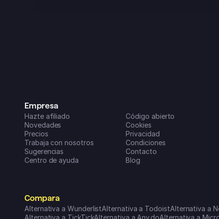
cualquier proyecto. ¡¡Pero en los 
últimos 3 meses o así se ha vuelto 
una auténtica pasada!! Ahora es una 
parte clave de mi rutina diaria, es 
super fácil de usar en todos mis 
dispositivos y las nuevas funciones 
que van añadiendo (parece que 
todos los meses) son increíblemente 
útiles para organizar mi vida y mis 
negocios. ¡Un sobresaliente!
Dreamspace2
Empresa
App Store de iOS
Hazte afiliado
Código abierto
Novedades
Cookies
Precios
Privacidad
Trabaja con nosotros
Condiciones
Sugerencias
Contacto
Centro de ayuda
Blog
Compara
Alternativa a Wunderlist
Alternativa a Todoist
Alternativa a N
Alternativa a TickTick
Alternativa a Any.do
Alternativa a Mic