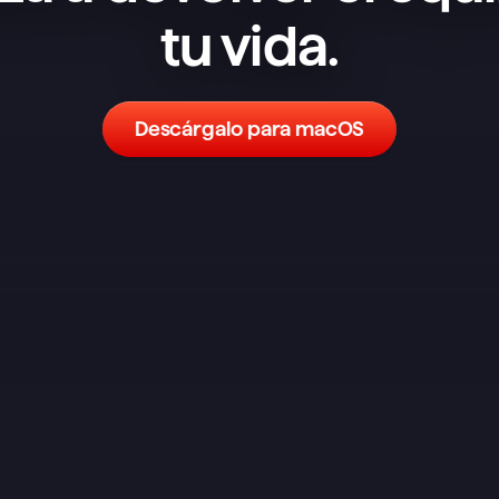
tu vida.
Descárgalo para macOS
He probado un montón de 
aplicaciones de notas y tareas y, 
aunque no es la más completa en 
funciones, es la que mejor me ha 
funcionado. Un sistema sencillo 
pero flexible tiene muchísimo poder. 
Es el equivalente a tener papel y 
boli, con un espacio dedicado para 
organizar tus tareas dentro de tus 
notas. Cuando llega el momento de 
ponerse con una tarea, solo la abres 
y haces una lluvia de ideas sobre el 
proceso. ¿Que necesitas 
desglosarla aún más? Solo tienes 