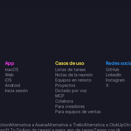
dónde empezar. Esta app te motiva 
a conseguir lo que te propongas y 
encima es superdivertida de usar. Si 
quieres lograr alguna meta y ser 
productivo en tu día a día, de verdad 
que te la recomiendo. Llevaba 
meses buscando la app perfecta 
que no pareciera un lío, y por fin la 
encontré cuando di con 
SUPERLIST. ❤️👌😍
IsMi1897
App
Casos de uso
Redes soci
App Store de iOS
macOS
Listas de tareas
GitHub
Web
Notas de la reunión
LinkedIn
iOS
Equipos en remoto
Instagram
Android
Proyectos
X
Inicia sesión
Dictado por voz
MCP
Colabora
Para creadores
Para equipos de ventas
otion
Alternativa a Asana
Alternativa a Trello
Alternativa a ClickUp
Otr
rosoft To Do
App de tareas
La mejor app de tareas
Tareas con IA