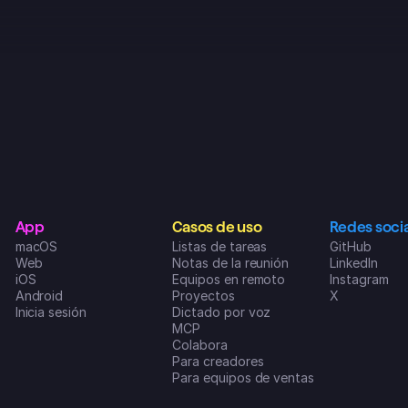
Bueno, la verdad es que no sé ni por 
dónde empezar. Esta app te motiva 
a conseguir lo que te propongas y 
encima es superdivertida de usar. Si 
quieres lograr alguna meta y ser 
productivo en tu día a día, de verdad 
que te la recomiendo. Llevaba 
meses buscando la app perfecta 
que no pareciera un lío, y por fin la 
encontré cuando di con 
SUPERLIST. ❤️👌😍
IsMi1897
App
Casos de uso
Redes soci
App Store de iOS
macOS
Listas de tareas
GitHub
Web
Notas de la reunión
LinkedIn
iOS
Equipos en remoto
Instagram
Android
Proyectos
X
Inicia sesión
Dictado por voz
MCP
Colabora
Para creadores
Para equipos de ventas