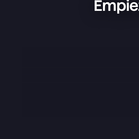
Empiez
Superlist es una app increíble: 
sencilla, bonita y súper práctica. La 
uso para gestionar mis proyectos, 
tener mis listas de la compra y 
organizar mi vida, y funciona de 
maravilla. Lo que más me gusta es 
que no está nada sobrecargada; 
tiene justo lo que necesitas y lo 
hace todo a la perfección. El diseño 
es una pasada, los pequeños 
detalles como los sonidos marcan la 
diferencia y, en general, da gusto 
usarla. Casi nunca dejo reseñas, 