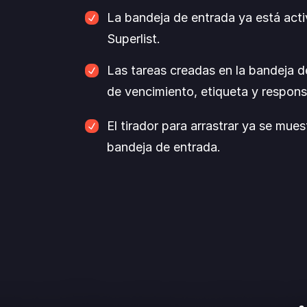
del equipo de Superlist.
La bandeja de entrada ya está acti
Superlist.
Las tareas creadas en la bandeja d
de vencimiento, etiqueta y respons
Antes, al crear una tarea en la bandej
El tirador para arrastrar ya se muest
título, pero no añadir una fecha de ve
bandeja de entrada.
responsable. Ahora puedes hacerlo tod
escribir el título de la tarea, introduce
etiqueta o asignar a alguien.