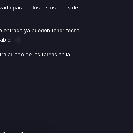
vada para todos los usuarios de 
e entrada ya pueden tener fecha 
able. 
a de entrada, podías ponerle 
ra al lado de las tareas en la 
ncimiento, etiqueta o 
o a la vez. Truco de pro: al 
 
#
 o 
@
 para añadir una 