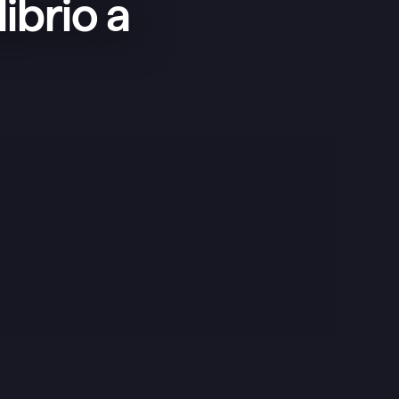
ibrio a
Esta app es superfácil de usar y 
minimalista, ideal para lo que 
necesito como complemento de las 
que ya uso.
Clément
Google Play Store
¡Una app buenísima! Antes usaba 
Google Tasks, luego Todoist, y 
ahora con Superlist siento que es 