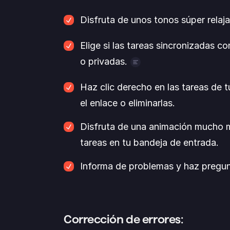
Disfruta de unos tonos súper relaja
¿Lo oyes? Es el dulce sonido de la pro
Elige si las tareas sincronizadas c
o privadas.
Con nuestra integración con Google C
Haz clic derecho en las tareas de t
vencimiento se añaden automáticamen
el enlace o eliminarlas.
en tu calendario. Ahora puedes elegir 
Disfruta de una animación mucho 
privacidad por defecto de tu calendari
tareas en tu bandeja de entrada.
públicos o privados.
Informa de problemas y haz pregunt
La próxima vez que hagas clic en 
Inf
redirigiremos a nuestro centro de ayud
el icono de chat abajo a la derecha p
Corrección de errores: