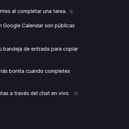
ntes al completar una tarea.
ductividad.
on Google Calendar son públicas 
alendar, las tareas con fecha de 
u bandeja de entrada para copiar 
te como eventos de todo el día 
si los nuevos eventos siguen la 
más bonita cuando completes 
o, o si prefieres que sean 
as a través del chat en vivo. 
ormar de un problema
, te 
a. Solo tienes que hacer clic en 
ara empezar a hablar con alguien 