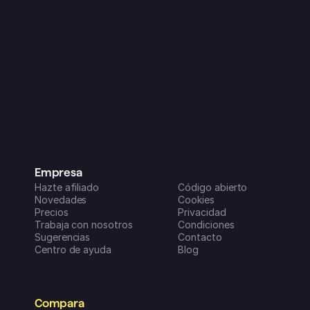
genial, aunque tenía algunos fallos, 
como es normal al principio de 
cualquier proyecto. ¡¡Pero en los 
últimos 3 meses o así se ha vuelto 
una auténtica pasada!! Ahora es una 
parte clave de mi rutina diaria, es 
super fácil de usar en todos mis 
dispositivos y las nuevas funciones 
que van añadiendo (parece que 
todos los meses) son increíblemente 
útiles para organizar mi vida y mis 
negocios. ¡Un sobresaliente!
Dreamspace2
Empresa
App Store de iOS
Hazte afiliado
Código abierto
Novedades
Cookies
Precios
Privacidad
Trabaja con nosotros
Condiciones
Sugerencias
Contacto
Centro de ayuda
Blog
Compara