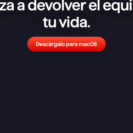
a a devolver el equil
tu vida.
Descárgalo para macOS
He probado un montón de 
aplicaciones de notas y tareas y, 
aunque no es la más completa en 
funciones, es la que mejor me ha 
funcionado. Un sistema sencillo 
pero flexible tiene muchísimo poder. 
Es el equivalente a tener papel y 
boli, con un espacio dedicado para 
organizar tus tareas dentro de tus 
notas. Cuando llega el momento de 
ponerse con una tarea, solo la abres 
y haces una lluvia de ideas sobre el 
proceso. ¿Que necesitas 