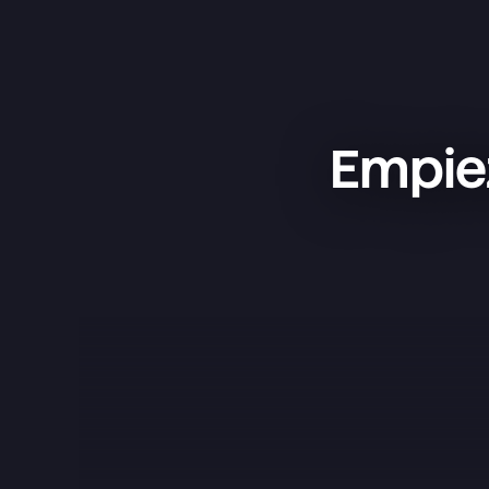
Empiez
Superlist es una app increíble: 
sencilla, bonita y súper práctica. La 
uso para gestionar mis proyectos, 
tener mis listas de la compra y 
organizar mi vida, y funciona de 
maravilla. Lo que más me gusta es 