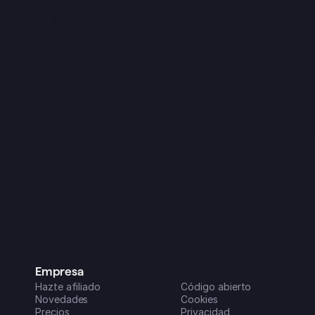
App Store de iOS
Me descargué esta app a principios 
de 2025 y enseguida me pareció 
genial, aunque tenía algunos fallos, 
como es normal al principio de 
cualquier proyecto. ¡¡Pero en los 
últimos 3 meses o así se ha vuelto 
una auténtica pasada!! Ahora es una 
parte clave de mi rutina diaria, es 
super fácil de usar en todos mis 
dispositivos y las nuevas funciones 
que van añadiendo (parece que 
todos los meses) son increíblemente 
útiles para organizar mi vida y mis 
negocios. ¡Un sobresaliente!
Dreamspace2
Empresa
App Store de iOS
Hazte afiliado
Código abierto
Novedades
Cookies
Precios
Privacidad