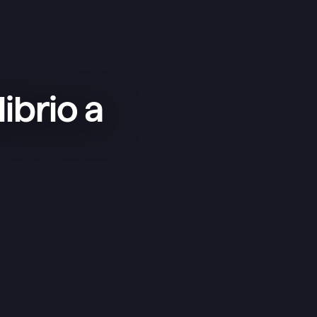
ibrio a
Esta app es superfácil de usar y 
minimalista, ideal para lo que 
necesito como complemento de las 
que ya uso.
Clément
Google Play Store