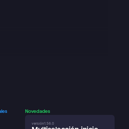
Lawrence
Google Play Store
ales
Novedades
versión
1.56.0