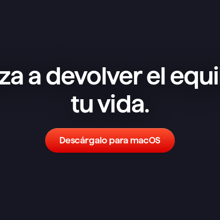
a a devolver el equil
tu vida.
Descárgalo para macOS
He probado un montón de 
aplicaciones de notas y tareas y, 
aunque no es la más completa en 
funciones, es la que mejor me ha 
funcionado. Un sistema sencillo 
pero flexible tiene muchísimo poder. 