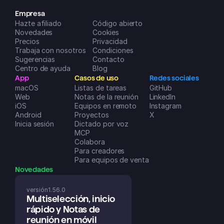
todos los meses) son increíblemente 
útiles para organizar mi vida y mis 
Empresa
Hazte afiliado
negocios. ¡Un sobresaliente!
Código abierto
Novedades
Dreamspace2
Cookies
Precios
Privacidad
App Store de iOS
Trabaja con nosotros
Condiciones
Sugerencias
Contacto
Centro de ayuda
Blog
App
Casos de uso
Redes sociales
macOS
Listas de tareas
GitHub
Web
Notas de la reunión
LinkedIn
iOS
Equipos en remoto
Instagram
Android
Proyectos
X
Inicia sesión
Dictado por voz
MCP
Colabora
Para creadores
Para equipos de ventas
Novedades
versión
1.56.0
Multiselección, inicio 
rápido y Notas de 
reunión en móvil