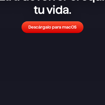
tu vida.
Descárgalo para macOS
He probado un montón de 
aplicaciones de notas y tareas y, 
aunque no es la más completa en 
funciones, es la que mejor me ha 
funcionado. Un sistema sencillo 
pero flexible tiene muchísimo poder. 
Es el equivalente a tener papel y 
boli, con un espacio dedicado para 
organizar tus tareas dentro de tus 
notas. Cuando llega el momento de 
ponerse con una tarea, solo la abres 
y haces una lluvia de ideas sobre el 
proceso. ¿Que necesitas 
desglosarla aún más? Solo tienes 