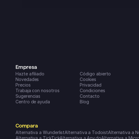
cualquier proyecto. ¡¡Pero en los 
últimos 3 meses o así se ha vuelto 
una auténtica pasada!! Ahora es una 
parte clave de mi rutina diaria, es 
super fácil de usar en todos mis 
dispositivos y las nuevas funciones 
que van añadiendo (parece que 
todos los meses) son increíblemente 
útiles para organizar mi vida y mis 
negocios. ¡Un sobresaliente!
Dreamspace2
Empresa
App Store de iOS
Hazte afiliado
Código abierto
Novedades
Cookies
Precios
Privacidad
Trabaja con nosotros
Condiciones
Sugerencias
Contacto
Centro de ayuda
Blog
Compara
Alternativa a Wunderlist
Alternativa a Todoist
Alternativa a N
Alternativa a TickTick
Alternativa a Any.do
Alternativa a Mic