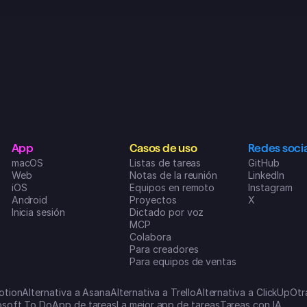
dónde empezar. Esta app te motiva 
a conseguir lo que te propongas y 
encima es superdivertida de usar. Si 
quieres lograr alguna meta y ser 
productivo en tu día a día, de verdad 
que te la recomiendo. Llevaba 
meses buscando la app perfecta 
que no pareciera un lío, y por fin la 
encontré cuando di con 
SUPERLIST. ❤️👌😍
IsMi1897
App
Casos de uso
Redes soci
App Store de iOS
macOS
Listas de tareas
GitHub
Web
Notas de la reunión
LinkedIn
iOS
Equipos en remoto
Instagram
Android
Proyectos
X
Inicia sesión
Dictado por voz
MCP
Colabora
Para creadores
Para equipos de ventas
otion
Alternativa a Asana
Alternativa a Trello
Alternativa a ClickUp
Otr
rosoft To Do
App de tareas
La mejor app de tareas
Tareas con IA