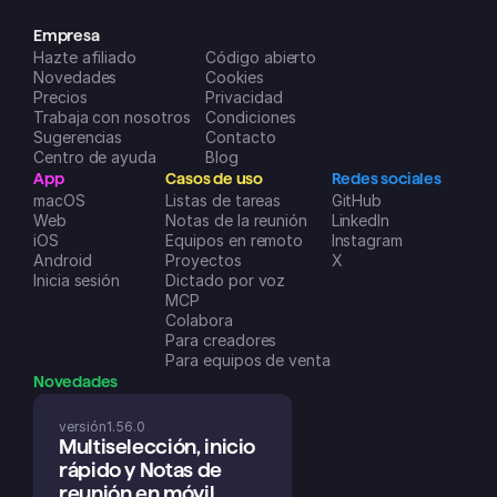
todos los meses) son increíblemente 
útiles para organizar mi vida y mis 
Empresa
Hazte afiliado
negocios. ¡Un sobresaliente!
Código abierto
Novedades
Dreamspace2
Cookies
Precios
Privacidad
App Store de iOS
Trabaja con nosotros
Condiciones
Sugerencias
Contacto
Centro de ayuda
Blog
App
Casos de uso
Redes sociales
macOS
Listas de tareas
GitHub
Web
Notas de la reunión
LinkedIn
iOS
Equipos en remoto
Instagram
Android
Proyectos
X
Inicia sesión
Dictado por voz
MCP
Colabora
Para creadores
Para equipos de ventas
Novedades
versión
1.56.0
Multiselección, inicio 
rápido y Notas de 
reunión en móvil