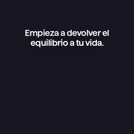
Empieza a devolver el
equilibrio a tu vida.
Superlist es una app increíble: 
sencilla, bonita y súper práctica. La 
uso para gestionar mis proyectos, 
tener mis listas de la compra y 
organizar mi vida, y funciona de 
maravilla. Lo que más me gusta es 
que no está nada sobrecargada; 
tiene justo lo que necesitas y lo 
hace todo a la perfección. El diseño 
es una pasada, los pequeños 
detalles como los sonidos marcan la 
diferencia y, en general, da gusto 