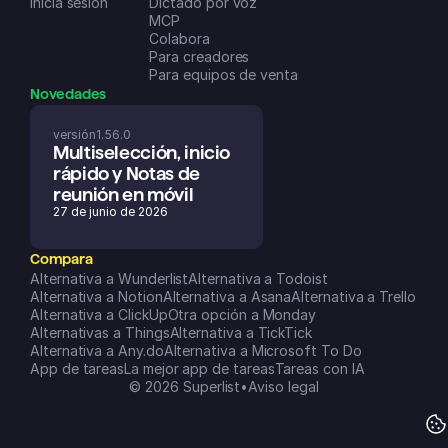
Inicia sesión
Dictado por voz
MCP
Colabora
Para creadores
Para equipos de ventas
Novedades
versión
1.56.0
Multiselección, inicio 
rápido y Notas de 
reunión en móvil
27 de junio de 2026
Compara
Alternativa a Wunderlist
Alternativa a Todoist
Alternativa a Notion
Alternativa a Asana
Alternativa a Trello
Alternativa a ClickUp
Otra opción a Monday
Alternativas a Things
Alternativa a TickTick
Alternativa a Any.do
Alternativa a Microsoft To Do
App de tareas
La mejor app de tareas
Tareas con IA
© 2026 Superlist
•
Aviso legal