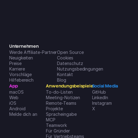
Monaten ist sie aber einfach absolut 
genial geworden!! Mittlerweile ist sie 
ein fester Bestandteil meines Alltags 
und lässt sich auf all meinen 
Geräten super einfach nutzen. Die 
neuen Features, die (gefühlt 
monatlich) dazukommen, sind eine 
riesige Hilfe, um mein Leben und 
Unternehmen
Werde Affiliate-Partner
meine Unternehmen zu 
Open Source
Neuigkeiten
Cookies
organisieren. Note 1 mit Sternchen!
Preise
Datenschutz
Dreamspace2
Karriere
Nutzungsbedingungen
iOS App Store
Vorschläge
Kontakt
Hilfebereich
Blog
App
Anwendungsbeispiele
Social Media
macOS
To-do-Listen
GitHub
Web
Meeting-Notizen
LinkedIn
iOS
Remote-Teams
Instagram
Android
Projekte
X
Melde dich an
Spracheingabe
MCP
Teamwork
Für Gründer
Für Vertriebsteams