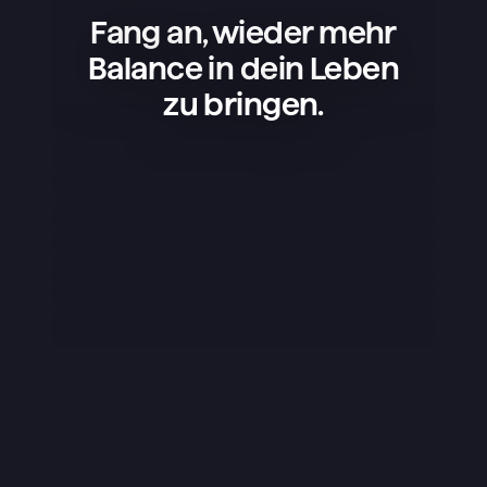
Fang an, wieder mehr
Balance in dein Leben
zu bringen.
Superlist ist eine tolle App – einfach, 
schön und super praktisch. Ich nutze 
sie für meine Projekte, 
Einkaufslisten und um mein Leben 
zu organisieren, und sie läuft einfach 
rund. Am besten gefällt mir, dass die 
App nicht überladen ist – sie hat 
genau das, was man braucht, und 
das klappt perfekt. Das Design ist 
schick, kleine Details wie die 
Sounds fallen positiv auf und die 
Nutzung macht einfach Spaß. Ich 
schreibe selten Bewertungen, aber 
diese App hat es echt verdient.
Yuraice
iOS App Store