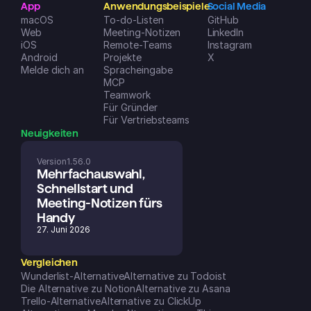
App
Anwendungsbeispiele
Social Media
macOS
To-do-Listen
GitHub
Web
Meeting-Notizen
LinkedIn
iOS
Remote-Teams
Instagram
Android
Projekte
X
Melde dich an
Spracheingabe
MCP
Teamwork
Für Gründer
Für Vertriebsteams
Neuigkeiten
Version
1.56.0
Mehrfachauswahl, 
Schnellstart und 
Meeting-Notizen fürs 
Handy
27. Juni 2026
Vergleichen
Wunderlist-Alternative
Alternative zu Todoist
Die Alternative zu Notion
Alternative zu Asana
Trello-Alternative
Alternative zu ClickUp