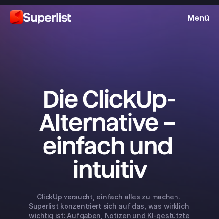
Menü
Die ClickUp-
Alternative – 
einfach und 
intuitiv
ClickUp versucht, einfach alles zu machen. 
Superlist konzentriert sich auf das, was wirklich 
wichtig ist: Aufgaben, Notizen und KI-gestützte 