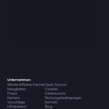
Ich habe mir diese App Anfang 2025 
heruntergeladen und sie war sofort 
super – auch wenn sie noch ein 
paar kleine Macken hatte, was man 
von einem Startup ja aber auch 
erwartet. In den letzten etwa 3 
Monaten ist sie aber einfach absolut 
genial geworden!! Mittlerweile ist sie 
ein fester Bestandteil meines Alltags 
und lässt sich auf all meinen 
Geräten super einfach nutzen. Die 
neuen Features, die (gefühlt 
monatlich) dazukommen, sind eine 
riesige Hilfe, um mein Leben und 
Unternehmen
Werde Affiliate-Partner
meine Unternehmen zu 
Open Source
Neuigkeiten
Cookies
organisieren. Note 1 mit Sternchen!
Preise
Datenschutz
Dreamspace2
Karriere
Nutzungsbedingungen
iOS App Store
Vorschläge
Kontakt
Hilfebereich
Blog