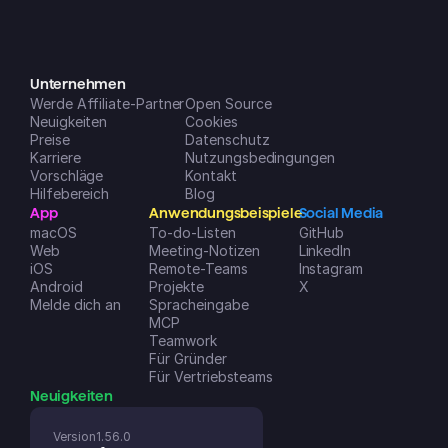
und lässt sich auf all meinen 
Geräten super einfach nutzen. Die 
neuen Features, die (gefühlt 
monatlich) dazukommen, sind eine 
riesige Hilfe, um mein Leben und 
Unternehmen
Werde Affiliate-Partner
meine Unternehmen zu 
Open Source
Neuigkeiten
Cookies
organisieren. Note 1 mit Sternchen!
Preise
Datenschutz
Dreamspace2
Karriere
Nutzungsbedingungen
iOS App Store
Vorschläge
Kontakt
Hilfebereich
Blog
App
Anwendungsbeispiele
Social Media
macOS
To-do-Listen
GitHub
Web
Meeting-Notizen
LinkedIn
iOS
Remote-Teams
Instagram
Android
Projekte
X
Melde dich an
Spracheingabe
MCP
Teamwork
Für Gründer
Für Vertriebsteams
Neuigkeiten
Version
1.56.0