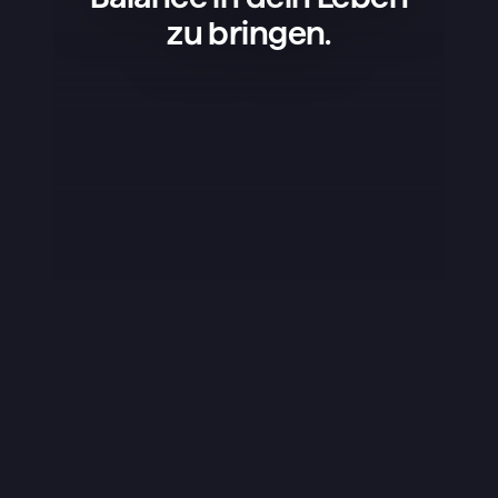
zu bringen.
Superlist ist eine tolle App – einfach, 
schön und super praktisch. Ich nutze 
sie für meine Projekte, 
Einkaufslisten und um mein Leben 
zu organisieren, und sie läuft einfach 
rund. Am besten gefällt mir, dass die 
App nicht überladen ist – sie hat 
genau das, was man braucht, und 
das klappt perfekt. Das Design ist 
schick, kleine Details wie die 
Sounds fallen positiv auf und die 
Nutzung macht einfach Spaß. Ich 
schreibe selten Bewertungen, aber 
diese App hat es echt verdient.
Yuraice
iOS App Store