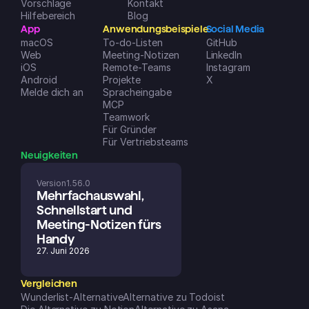
Vorschläge
Kontakt
Hilfebereich
Blog
App
Anwendungsbeispiele
Social Media
macOS
To-do-Listen
GitHub
Web
Meeting-Notizen
LinkedIn
iOS
Remote-Teams
Instagram
Android
Projekte
X
Melde dich an
Spracheingabe
MCP
Teamwork
Für Gründer
Für Vertriebsteams
Neuigkeiten
Version
1.56.0
Mehrfachauswahl, 
Schnellstart und 
Meeting-Notizen fürs 
Handy
27. Juni 2026
Vergleichen
Wunderlist-Alternative
Alternative zu Todoist