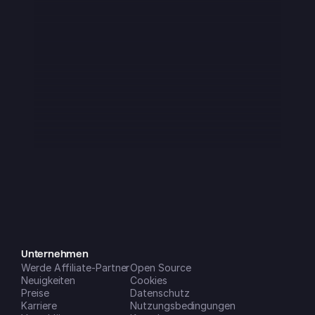
iOS App Store
Ich habe mir diese App Anfang 2025 
heruntergeladen und sie war sofort 
super – auch wenn sie noch ein 
paar kleine Macken hatte, was man 
von einem Startup ja aber auch 
erwartet. In den letzten etwa 3 
Monaten ist sie aber einfach absolut 
genial geworden!! Mittlerweile ist sie 
ein fester Bestandteil meines Alltags 
und lässt sich auf all meinen 
Geräten super einfach nutzen. Die 
neuen Features, die (gefühlt 
monatlich) dazukommen, sind eine 
riesige Hilfe, um mein Leben und 
Unternehmen
Werde Affiliate-Partner
meine Unternehmen zu 
Open Source
Neuigkeiten
Cookies
organisieren. Note 1 mit Sternchen!
Preise
Datenschutz
Dreamspace2
Karriere
Nutzungsbedingungen
iOS App Store