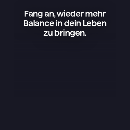
Fang an, wieder mehr
Balance in dein Leben
zu bringen.
Superlist ist eine tolle App – einfach, 
schön und super praktisch. Ich nutze 
sie für meine Projekte, 
Einkaufslisten und um mein Leben 
zu organisieren, und sie läuft einfach 
rund. Am besten gefällt mir, dass die 
App nicht überladen ist – sie hat 
genau das, was man braucht, und 
das klappt perfekt. Das Design ist 
schick, kleine Details wie die 
Sounds fallen positiv auf und die 
Nutzung macht einfach Spaß. Ich 
schreibe selten Bewertungen, aber 
diese App hat es echt verdient.
Yuraice