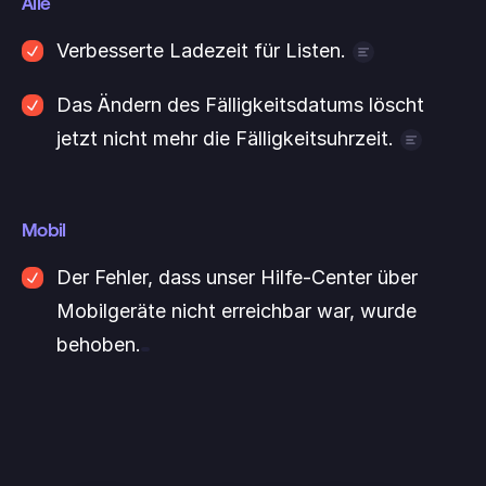
Alle
Verbesserte Ladezeit für Listen.
Listen mit einer großen Anzahl von 
Das Ändern des Fälligkeitsdatums löscht 
ausgeblendeten Aufgaben laden jetzt 
jetzt nicht mehr die Fälligkeitsuhrzeit.
schneller als zuvor.
Ein Fehler wurde behoben, bei dem das 
Ändern des Fälligkeitsdatums nach der 
Mobil
Auswahl einer Fälligkeitsuhrzeit Letztere 
gelöscht hat.
Der Fehler, dass unser Hilfe-Center über 
Mobilgeräte nicht erreichbar war, wurde 
behoben.