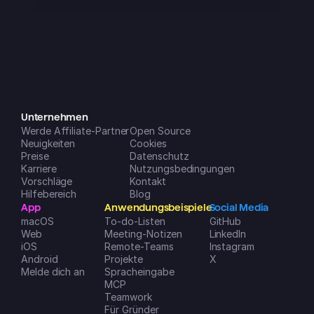
erwartet. In den letzten etwa 3 
Monaten ist sie aber einfach absolut 
genial geworden!! Mittlerweile ist sie 
ein fester Bestandteil meines Alltags 
und lässt sich auf all meinen 
Geräten super einfach nutzen. Die 
neuen Features, die (gefühlt 
monatlich) dazukommen, sind eine 
riesige Hilfe, um mein Leben und 
Unternehmen
Werde Affiliate-Partner
meine Unternehmen zu 
Open Source
Neuigkeiten
Cookies
organisieren. Note 1 mit Sternchen!
Preise
Datenschutz
Dreamspace2
Karriere
Nutzungsbedingungen
iOS App Store
Vorschläge
Kontakt
Hilfebereich
Blog
App
Anwendungsbeispiele
Social Media
macOS
To-do-Listen
GitHub
Web
Meeting-Notizen
LinkedIn
iOS
Remote-Teams
Instagram
Android
Projekte
X
Melde dich an
Spracheingabe
MCP
Teamwork
Für Gründer