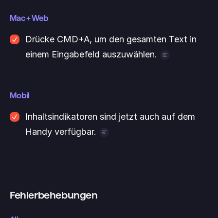
Mac + Web
Drücke CMD+A, um den gesamten Text in 
einem Eingabefeld auszuwählen.
Wir haben von vielen von euch gehört, dass 
es ziemlich nervig war, dass dieser Shortcut 
Mobil
nicht unterstützt wurde. Dieses Release 
behebt das. 🤞
Inhaltsindikatoren sind jetzt auch auf dem 
Handy verfügbar.
Wir haben die Inhaltsindikatoren jetzt auch 
für Mobilgeräte bereitgestellt. Jedes Mal, 
wenn eine Aufgabe Inhalte enthält, siehst du 
ein kleines Inhalts-Symbol.
Fehlerbehebungen