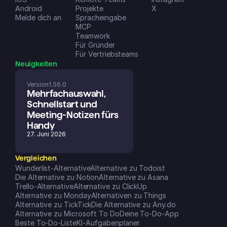
Android
Projekte
X
Melde dich an
Spracheingabe
MCP
Teamwork
Für Gründer
Für Vertriebsteams
Neuigkeiten
Version
1.56.0
Mehrfachauswahl, 
Schnellstart und 
Meeting-Notizen fürs 
Handy
27. Juni 2026
Vergleichen
Wunderlist-Alternative
Alternative zu Todoist
Die Alternative zu Notion
Alternative zu Asana
Trello-Alternative
Alternative zu ClickUp
Alternative zu Monday
Alternativen zu Things
Alternative zu TickTick
Die Alternative zu Any.do
Alternative zu Microsoft To Do
Deine To-Do-App
Beste To-Do-Liste
KI-Aufgabenplaner