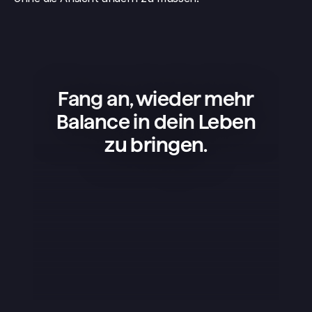
Fang an, wieder mehr
Balance in dein Leben
zu bringen.
Superlist ist eine tolle App – einfach, 
schön und super praktisch. Ich nutze 
sie für meine Projekte, 
Einkaufslisten und um mein Leben 
zu organisieren, und sie läuft einfach 
rund. Am besten gefällt mir, dass die 
App nicht überladen ist – sie hat 
genau das, was man braucht, und 
das klappt perfekt. Das Design ist 
schick, kleine Details wie die 