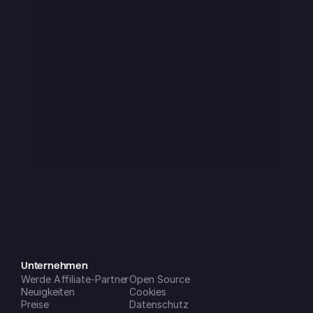
FortierP
iOS App Store
Ich habe mir diese App Anfang 2025 
heruntergeladen und sie war sofort 
super – auch wenn sie noch ein 
paar kleine Macken hatte, was man 
von einem Startup ja aber auch 
erwartet. In den letzten etwa 3 
Monaten ist sie aber einfach absolut 
genial geworden!! Mittlerweile ist sie 
ein fester Bestandteil meines Alltags 
und lässt sich auf all meinen 
Geräten super einfach nutzen. Die 
neuen Features, die (gefühlt 
monatlich) dazukommen, sind eine 
riesige Hilfe, um mein Leben und 
Unternehmen
Werde Affiliate-Partner
meine Unternehmen zu 
Open Source
Neuigkeiten
Cookies
organisieren. Note 1 mit Sternchen!
Preise
Datenschutz
Dreamspace2