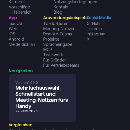
Karriere
Nutzungsbedingungen
iOS App Store
Vorschläge
Kontakt
Hilfebereich
Blog
App
Anwendungsbeispiele
Social Media
macOS
To-do-Listen
GitHub
Web
Meeting-Notizen
LinkedIn
iOS
Remote-Teams
Instagram
Android
Projekte
X
Melde dich an
Spracheingabe
MCP
Teamwork
Für Gründer
Für Vertriebsteams
Neuigkeiten
Version
1.56.0
Mehrfachauswahl, 
Schnellstart und 
Meeting-Notizen fürs 
Handy
27. Juni 2026
Vergleichen