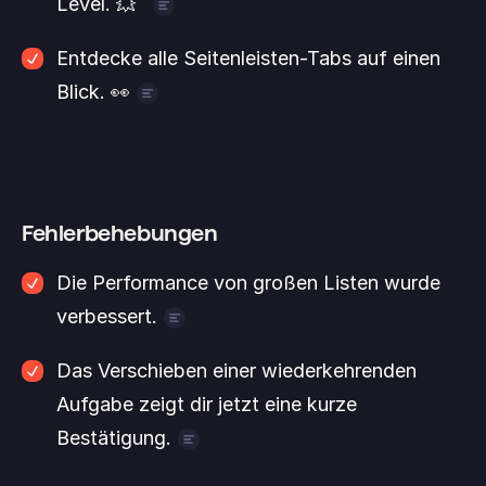
Level. 💥 
Unsere Pro-Abos sind jetzt für alle verfügbar. 
Entdecke alle Seitenleisten-Tabs auf einen 
Hol dir Zugriff auf erweiterte 
Blick. 👀
Zusammenarbeit, alle Integrationen und 
Viele von euch haben uns gesagt, dass die 
vieles mehr. 
Schau dir hier alle Optionen an
.
Option „Mehr“ in der Seitenleiste etwas 
verwirrend war. Das fanden wir auch. Mit 
dem heutigen Release siehst du alle 
Fehlerbehebungen
verfügbaren Tabs auf einen Blick.
Die Performance von großen Listen wurde 
verbessert.
Beim Öffnen einer Liste mit SEHR vielen 
Das Verschieben einer wiederkehrenden 
Aufgaben hat das Laden manchmal viiiiel zu 
Aufgabe zeigt dir jetzt eine kurze 
lange gedauert. Das haben wir behoben und 
Bestätigung.
es sollte sich jetzt alles deutlich schneller 
Bisher gab es keinen Hinweis darauf, ob sie 