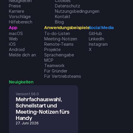
Neuigkeiten
Cookies
organisieren. Note 1 mit Sternchen!
Preise
Datenschutz
Dreamspace2
Karriere
Nutzungsbedingungen
iOS App Store
Vorschläge
Kontakt
Hilfebereich
Blog
App
Anwendungsbeispiele
Social Media
macOS
To-do-Listen
GitHub
Web
Meeting-Notizen
LinkedIn
iOS
Remote-Teams
Instagram
Android
Projekte
X
Melde dich an
Spracheingabe
MCP
Teamwork
Für Gründer
Für Vertriebsteams
Neuigkeiten
Version
1.56.0
Mehrfachauswahl, 
Schnellstart und 
Meeting-Notizen fürs 
Handy
27. Juni 2026