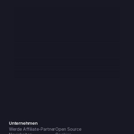
wechseln zu müssen.
FortierP
iOS App Store
Ich habe mir diese App Anfang 2025 
heruntergeladen und sie war sofort 
super – auch wenn sie noch ein 
paar kleine Macken hatte, was man 
von einem Startup ja aber auch 
erwartet. In den letzten etwa 3 
Monaten ist sie aber einfach absolut 
genial geworden!! Mittlerweile ist sie 
ein fester Bestandteil meines Alltags 
und lässt sich auf all meinen 
Geräten super einfach nutzen. Die 
neuen Features, die (gefühlt 
monatlich) dazukommen, sind eine 
riesige Hilfe, um mein Leben und 
Unternehmen
Werde Affiliate-Partner
meine Unternehmen zu 
Open Source